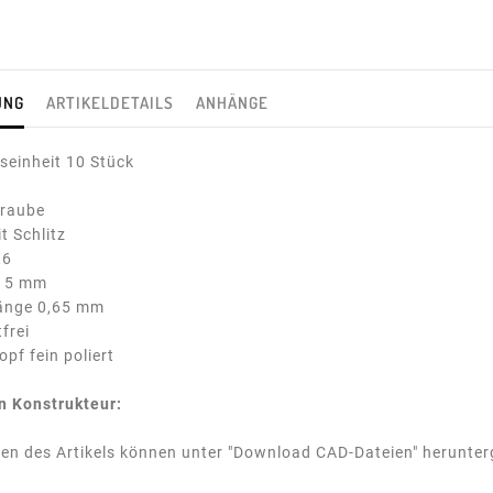
UNG
ARTIKELDETAILS
ANHÄNGE
einheit 10 Stück
hraube
t Schlitz
,6
,15 mm
änge 0,65 mm
frei
pf fein poliert
en Konstrukteur:
en des Artikels können unter "Download CAD-Dateien" herunte