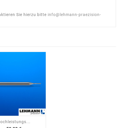
tieren Sie hierzu bitte
info@lehmann-praezision-
shopping_cart
visibility
ochleistungs...