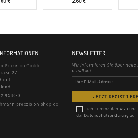
Preis
Preis
,60 €
12,60 €
INFORMATIONEN
NEWSLETTER
Wir informieren Sie über neue
n Präzision Gmbh
erhalten!
traße 27
Hardt
hland
22 9580-0
ehmann-praezision-shop.de
Ich stimme den
AGB
und
der
Datenschutzerklärung
zu