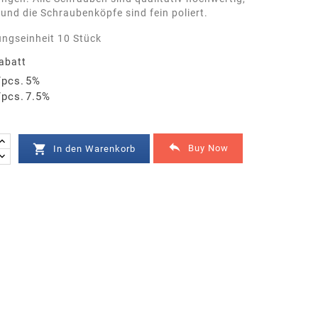
 und die Schraubenköpfe sind fein poliert.
ngseinheit 10 Stück
abatt
/pcs.
5%
/pcs.
7.5%


Buy Now
In den Warenkorb