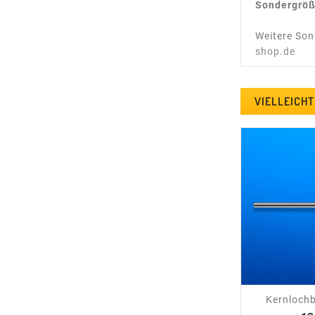
Sondergröß
Weitere Son
shop.de
VIELLEICHT
shopping_cart
Kernlochb