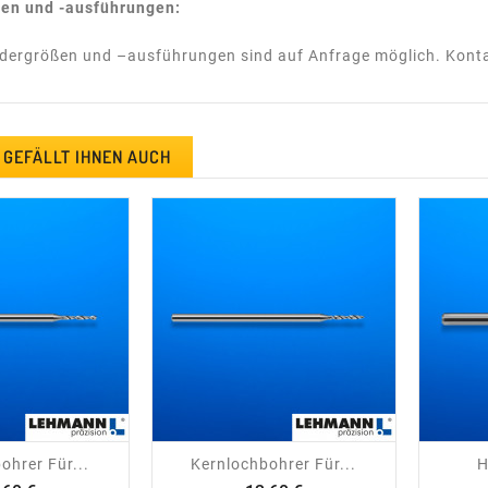
en und -ausführungen:
dergrößen und –ausführungen sind auf Anfrage möglich. Kontak
 GEFÄLLT IHNEN AUCH
visibility
shopping_cart
visibility
ohrer Für...
Kernlochbohrer Für...
H