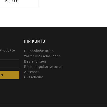
Preis
59,00 €
IHR KONTO
 Produkte
Persönliche Infos
Warenrücksendungen
Bestellungen
Rechnungskorrekturen
Adressen
Gutscheine