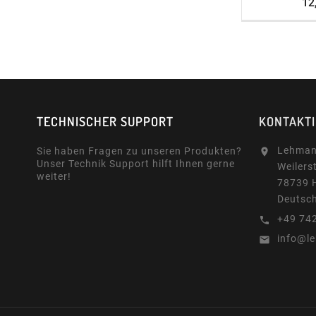
12
TECHNISCHER SUPPORT
KONTAKT
Lehman
Sie haben Fragen zu unseren Produkten?

Unser Technik Support hilft Ihnen gerne
Weilers
weiter!
78739 
Deutsc
+49 74

info@l
