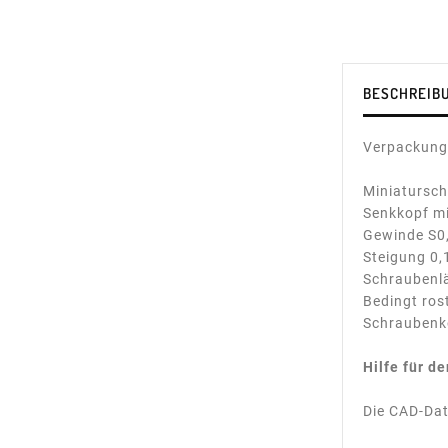
BESCHREIB
Verpackungs
Miniatursc
Senkkopf mi
Gewinde S0
Steigung 0
Schraubenl
Bedingt rost
Schraubenko
Hilfe für d
Die CAD-Dat