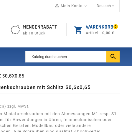

Mein Konto
Deutsch


MENGENRABATT
WARENKORB
0
shopping_cart
Artikel -
0,00 €
ab 10 Stück

Z S0,6X0,65
Senkschrauben mit Schlitz S0,6x0,65
pcs)
zzgl. MwSt.
ern Miniaturschrauben mit den Abmessungen M1 resp. S1
ner für Anwendungen in Uhren, feinmechanischen oder
ischen Geräten, Modellbau oder viele andere
gen. Alle Schrauben sind qualitativ hochwertig,