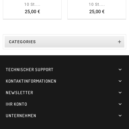
10 St....
10 St....
Preis
Preis
25,00 €
25,00 €

CATEGORIES
TECHNISCHER SUPPORT

KONTAKTINFORMATIONEN

NEWSLETTER

IHR KONTO

UNTERNEHMEN
