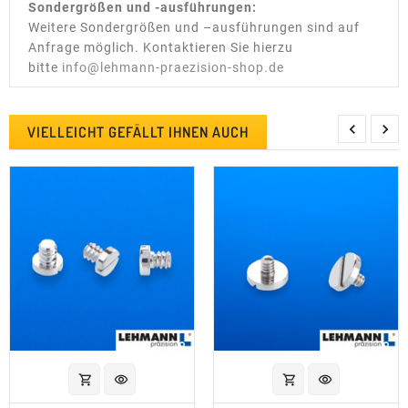
Sondergrößen und -ausführungen:
Weitere Sondergrößen und –ausführungen sind auf
Anfrage möglich. Kontaktieren Sie hierzu
bitte
info@lehmann-praezision-shop.de


VIELLEICHT GEFÄLLT IHNEN AUCH
shopping_cart
visibility
shopping_cart
visibility