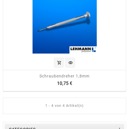
shopping_cart
visibility
Schraubendreher 1,8mm
Preis
10,75 €
1 - 4 von 4 Artikel(n)