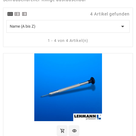
4 Artikel gefunden

Name (A bis Z)
1 - 4 von 4 Artikel(n)
shopping_cart
visibility