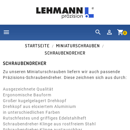


shopping_cart
0
STARTSEITE
MINIATURSCHRAUBEN
SCHRAUBENDREHER
SCHRAUBENDREHER
Zu unseren Miniaturschrauben liefern wir auch passende
Präzisions-Schraubendreher. Diese zeichnen sich aus durch:
Ausgezeichnete Qualität
Ergonomische Bauform
Großer kugelgelagert Drehkopf
Drehkopf aus eloxiertem Aluminium
in unterschiedlichen Farben
Rutschfestes und griffiges Edelstahlheft
Schraubendreher-Klinge aus rostfreiem Stahl
Schraubendreher-Klinge austauschbar