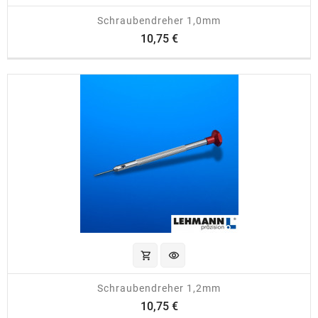
Schraubendreher 1,0mm
Preis
10,75 €
shopping_cart
visibility
Schraubendreher 1,2mm
Preis
10,75 €