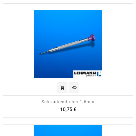
shopping_cart
visibility
Schraubendreher 1,6mm
Preis
10,75 €