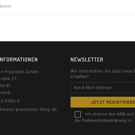
ikel(n)
INFORMATIONEN
NEWSLETTER
Wir informieren Sie über neue
n Präzision Gmbh
erhalten!
traße 27
Hardt
hland
22 9580-0
ehmann-praezision-shop.de
Ich stimme den
AGB
und
der
Datenschutzerklärung
zu