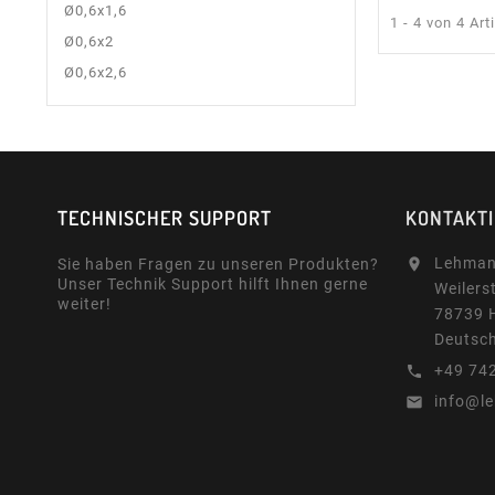
Ø0,6x1,6
1 - 4 von 4 Art
Ø0,6x2
Ø0,6x2,6
TECHNISCHER SUPPORT
KONTAKT
Lehman
Sie haben Fragen zu unseren Produkten?

Unser Technik Support hilft Ihnen gerne
Weilers
weiter!
78739 
Deutsc
+49 74

info@l
