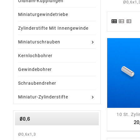
Oldham-Kupplungen
Ø0,6x1,
Miniaturgewindetriebe
Zylinderstifte Mit Innengewinde
Miniaturschrauben
Kernlochbohrer
Gewindebohrer
Schraubendreher
Miniatur-Zylinderstifte
shop
10 St. Zyli
Ø0,6
20
Ø0,6x1,3