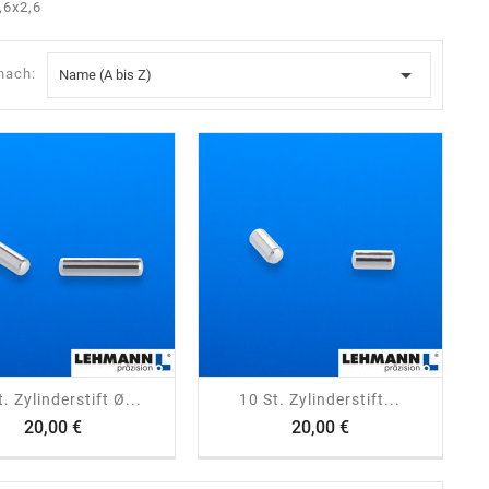
,6x2,6

 nach:
Name (A bis Z)
shopping_cart
visibility
shopping_cart
visibility
. Zylinderstift Ø...
10 St. Zylinderstift...
Preis
Preis
20,00 €
20,00 €