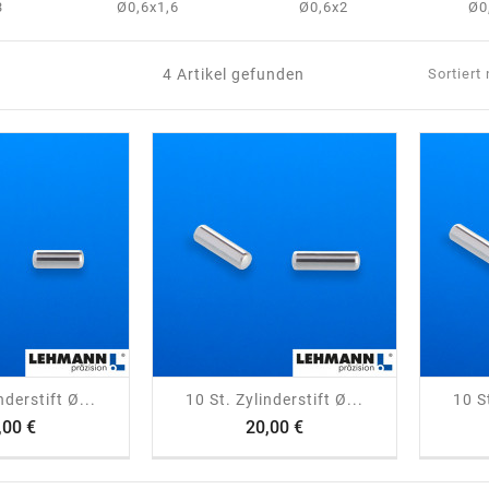
3
Ø0,6x1,6
Ø0,6x2
Ø0
4 Artikel gefunden
Sortiert
ping_cart
visibility
shopping_cart
visibility
nderstift Ø...
10 St. Zylinderstift Ø...
10 St
Preis
Preis
,00 €
20,00 €