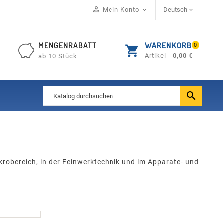

Mein Konto
Deutsch


MENGENRABATT
WARENKORB
0
shopping_cart
Artikel -
0,00 €
ab 10 Stück

krobereich, in der Feinwerktechnik und im Apparate- und