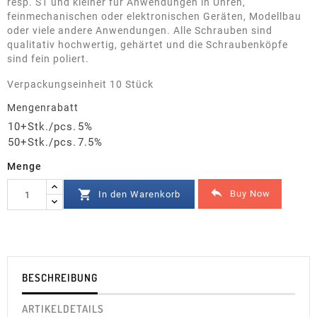
resp. S1 und kleiner für Anwendungen in Uhren,
feinmechanischen oder elektronischen Geräten, Modellbau
oder viele andere Anwendungen. Alle Schrauben sind
qualitativ hochwertig, gehärtet und die Schraubenköpfe
sind fein poliert.
Verpackungseinheit 10 Stück
Mengenrabatt
10+Stk./pcs.
5%
50+Stk./pcs.
7.5%
Menge


Buy Now
In den Warenkorb
BESCHREIBUNG
ARTIKELDETAILS