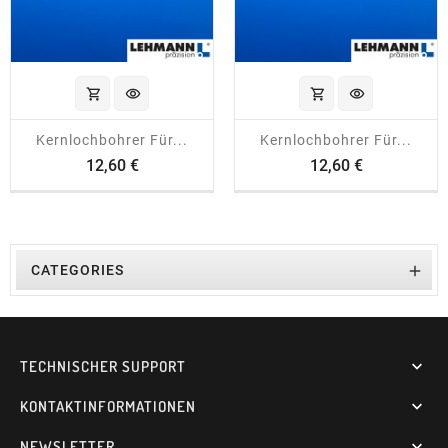
shopping_cart
visibility
shopping_cart
visibility
Kernlochbohrer Für...
Kernlochbohrer Für...
Preis
Preis
12,60 €
12,60 €

CATEGORIES
TECHNISCHER SUPPORT

KONTAKTINFORMATIONEN

NEWSLETTER
