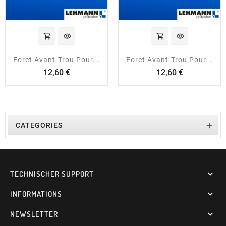
shopping_cart
visibility
shopping_cart
visibility
Foret Avant-Trou Pour...
Foret Avant-Trou Pour...
Prix
Prix
12,60 €
12,60 €

CATEGORIES
TECHNISCHER SUPPORT

INFORMATIONS

NEWSLETTER
