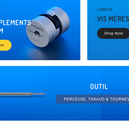
LINEAR
VIS MÈRE
PLEMENTS
M
Shop Now
ow
OUTIL
PERCEUSE, TARAUD & TOURNE