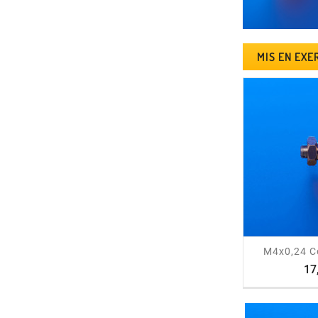
MIS EN EXE
trending_flat
M4x0,24 C
17