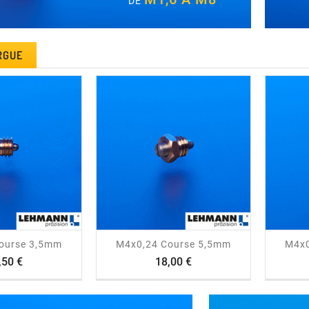
DE
RGUE
visibility
trending_flat
visibility
ourse 3,5mm
M4x0,24 Course 5,5mm
M4x0
Prix
Prix
,50 €
18,00 €