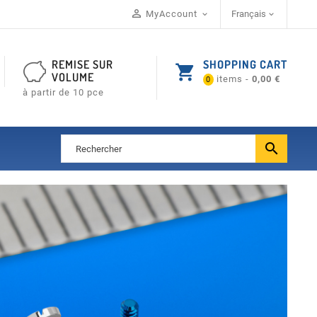

MyAccount
Français


REMISE SUR
SHOPPING CART
shopping_cart
VOLUME
items -
0,00 €
0
à partir de 10 pce
