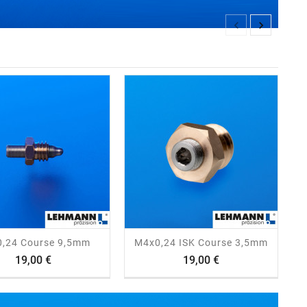


trending_flat
visibility
trending_flat
visibility
,24 Course 9,5mm
M4x0,24 ISK Course 3,5mm
Prix
Prix
19,00 €
19,00 €