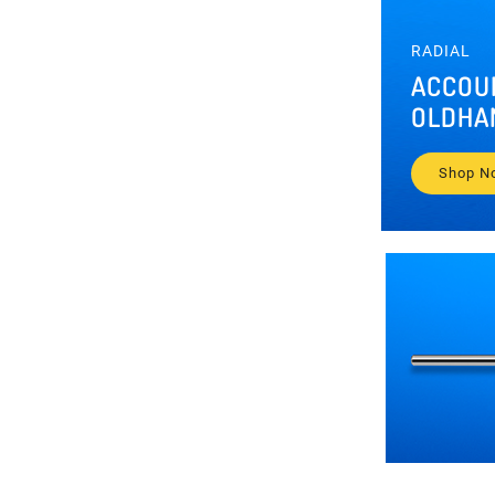
RADIAL
ACCOU
OLDHA
Shop N