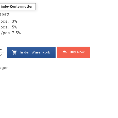
inde-Kontermutter
abatt
/pcs.
3%
/pcs.
5%
./pcs.
7.5%


Buy Now
In den Warenkorb
ager