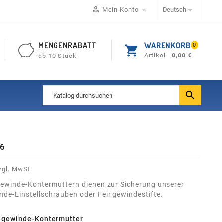

Mein Konto
Deutsch


MENGENRABATT
WARENKORB
0
shopping_cart
Artikel -
0,00 €
ab 10 Stück

36
zgl. MwSt.
gewinde-Kontermuttern dienen zur Sicherung unserer
nde-Einstellschrauben oder Feingewindestifte.
ngewinde-Kontermutter