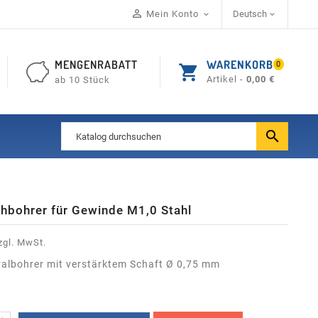

Mein Konto
Deutsch


MENGENRABATT
WARENKORB
0
shopping_cart
Artikel -
0,00 €
ab 10 Stück

hbohrer für Gewinde M1,0 Stahl
zgl. MwSt.
albohrer mit verstärktem Schaft Ø 0,75 mm