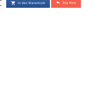


Buy Now
In den Warenkorb