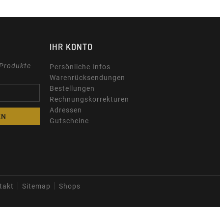
IHR KONTO
 Produkte
Persönliche Infos
Warenrücksendungen
Bestellungen
Rechnungskorrekturen
Adressen
Gutscheine
takt
Sitemap
Shops