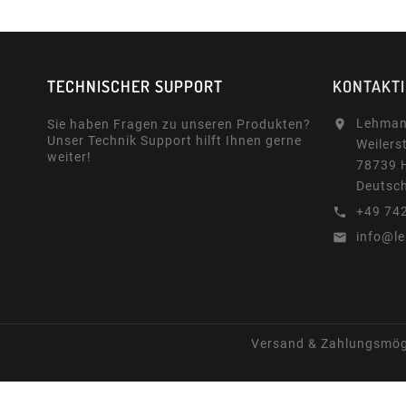
TECHNISCHER SUPPORT
KONTAKT
Lehman
Sie haben Fragen zu unseren Produkten?

Unser Technik Support hilft Ihnen gerne
Weilers
weiter!
78739 
Deutsc
+49 74

info@l

Versand & Zahlungsmög