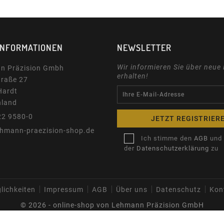
INFORMATIONEN
NEWSLETTER
Wir informieren Sie über neue
n Präzision Gmbh
erhalten!
traße 27
Hardt
hland
22 9580-0
ehmann-praezision-shop.de
Ich stimme den
AGB
und
der
Datenschutzerklärung
zu
lichkeiten
Impressum
AGB
Über uns
Datenschutz
Kon
© 2026 - online-shop von Lehmann Präzision GmbH