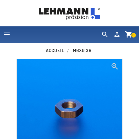


shopping_cart
0
ACCUEIL
M6X0,36
