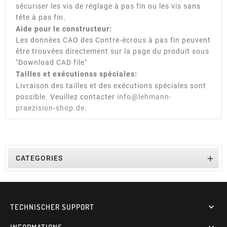
sécuriser les vis de réglage à pas fin ou les vis sans
tête à pas fin.
Aide pour le constructeur:
Les données CAO des Contre-écrous à pas fin peuvent
être trouvées directement sur la page du produit sous
"Download CAD file"
Tailles et exécutionss spéciales:
Livraison des tailles et des exécutions spéciales sont
possible. Veuillez contacter
info@lehmann-
praezision-shop.de
.

CATEGORIES
TECHNISCHER SUPPORT
