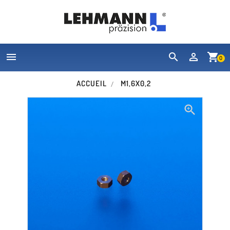


shopping_cart
0
ACCUEIL
M1,6X0,2
